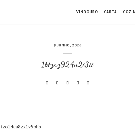
VINDOURO
CARTA
COZI
9 JUNHO, 2026
1ktznz924n2i3ii
3tzo14ea8zx1v5ohb