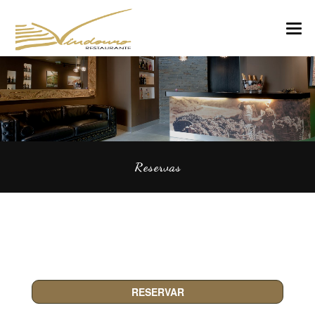
VINDOURO
CARTA
COZINHA E VINHOS
RESERVAS
Reservas
NOTÍCIAS
CONTACTOS