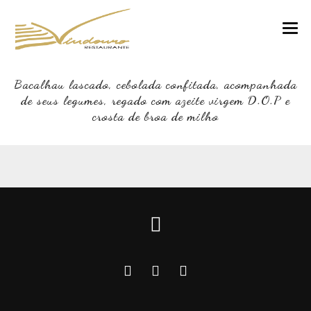
VINDOURO
Bacalhau lascado, cebolada confitada, acompanhada
de seus legumes, regado com azeite virgem D.O.P e
CARTA
crosta de broa de milho
COZINHA E VINHOS
RESERVAS
NOTÍCIAS
CONTACTOS