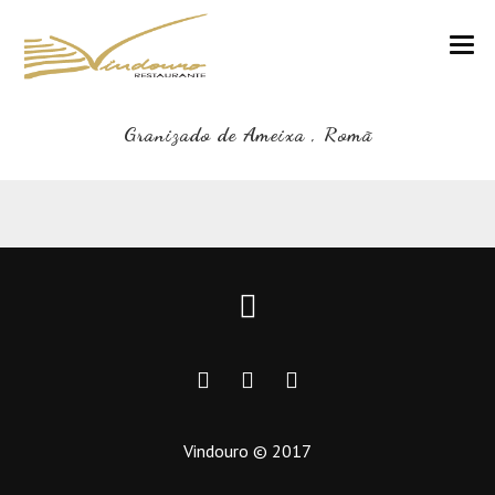
VINDOURO
Granizado de Ameixa , Romã
CARTA
COZINHA E VINHOS
RESERVAS
NOTÍCIAS
CONTACTOS
Vindouro © 2017