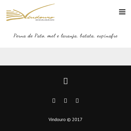
VINDOURO
Perna de Pato, mel e laranja, batata, espinafre
CARTA
COZINHA E VINHOS
RESERVAS
NOTÍCIAS
CONTACTOS
Vindouro © 2017