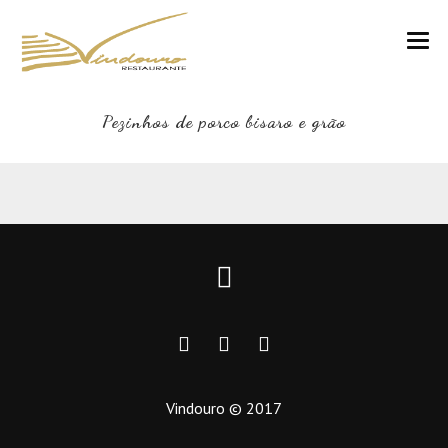
VINDOURO
Pezinhos de porco bisaro e grão
CARTA
COZINHA E VINHOS
RESERVAS
NOTÍCIAS
CONTACTOS
Vindouro © 2017