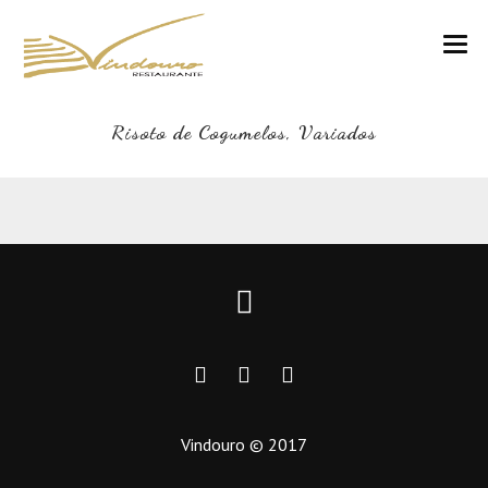
VINDOURO
Risoto de Cogumelos, Variados
CARTA
COZINHA E VINHOS
RESERVAS
NOTÍCIAS
CONTACTOS
Vindouro © 2017