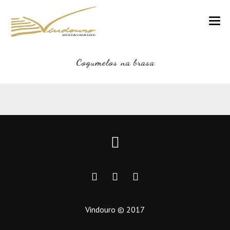
VINDOURO
Cogumelos na brasa
CARTA
COZINHA E VINHOS
RESERVAS
NOTÍCIAS
CONTACTOS
Vindouro © 2017