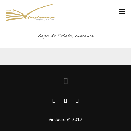
VINDOURO
Sopa de Cebola, crocante
CARTA
COZINHA E VINHOS
RESERVAS
NOTÍCIAS
CONTACTOS
Vindouro © 2017