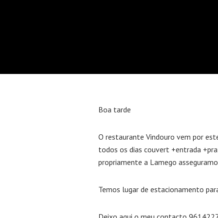
Boa tarde
O restaurante Vindouro vem por este
todos os dias couvert +entrada +pr
propriamente a Lamego asseguramos 
Temos lugar de estacionamento para
Deixo aqui o meu contacto 961422