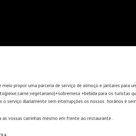
 meio propor uma parceria de serviço de almoço e jantares para um
ato(peixe;carne;vegetariano)+sobremesa +bebida para os turistas 
o serviço diariamente sem interrupções os nossos horários é sem
 as vossas carrinhas mesmo em frente ao restaurante .
784