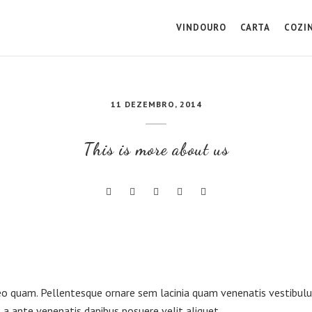
VINDOURO
CARTA
COZI
11 DEZEMBRO, 2014
This is more about us
o quam. Pellentesque ornare sem lacinia quam venenatis vestibulu
 a ante venenatis dapibus posuere velit aliquet.