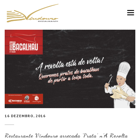
VINDOURO
CARTA
COZINHA E VINHOS
RESERVAS
NOTÍCIAS
CONTACTOS
16 DEZEMBRO, 2016
Restaurante Vindouro arrecada ‘Prata’ n’A Revolta