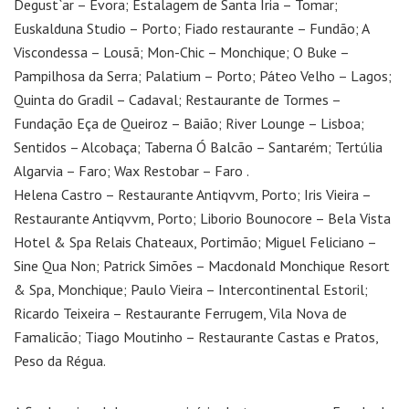
Degust`ar – Évora; Estalagem de Santa Iria – Tomar;
Euskalduna Studio – Porto; Fiado restaurante – Fundão; A
Viscondessa – Lousã; Mon-Chic – Monchique; O Buke –
Pampilhosa da Serra; Palatium – Porto; Páteo Velho – Lagos;
Quinta do Gradil – Cadaval; Restaurante de Tormes –
Fundação Eça de Queiroz – Baião; River Lounge – Lisboa;
Sentidos – Alcobaça; Taberna Ó Balcão – Santarém; Tertúlia
Algarvia – Faro; Wax Restobar – Faro .
Helena Castro – Restaurante Antiqvvm, Porto; Iris Vieira –
Restaurante Antiqvvm, Porto; Liborio Bounocore – Bela Vista
Hotel & Spa Relais Chateaux, Portimão; Miguel Feliciano –
Sine Qua Non; Patrick Simões – Macdonald Monchique Resort
& Spa, Monchique; Paulo Vieira – Intercontinental Estoril;
Ricardo Teixeira – Restaurante Ferrugem, Vila Nova de
Famalicão; Tiago Moutinho – Restaurante Castas e Pratos,
Peso da Régua.