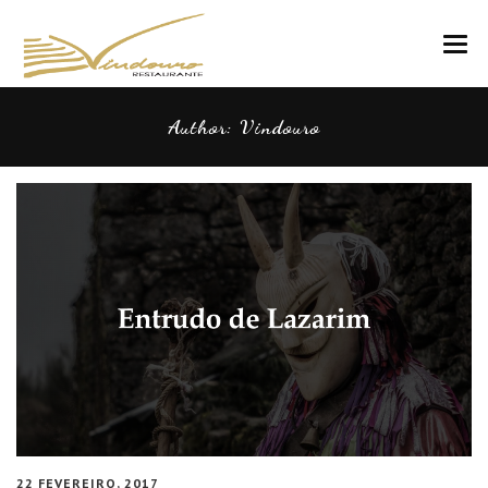
VINDOURO
Author:
Vindouro
CARTA
COZINHA E VINHOS
RESERVAS
NOTÍCIAS
CONTACTOS
22 FEVEREIRO, 2017